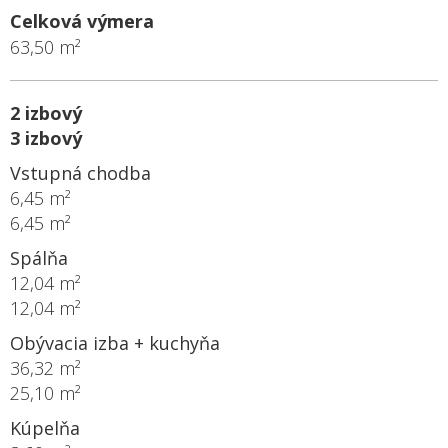
Celková výmera
63,50 m²
2 izbový
3 izbový
Vstupná chodba
6,45 m²
6,45 m²
Spálňa
12,04 m²
12,04 m²
Obývacia izba + kuchyňa
36,32 m²
25,10 m²
Kúpelňa