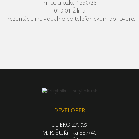
Pri celulózke 1590/28
010 01 Žilina
Prezentácie individuálne po telefonickom dohovore.
DEVELOPER
ODEKO ZA a.s.
M. R. Štefánika 887/40