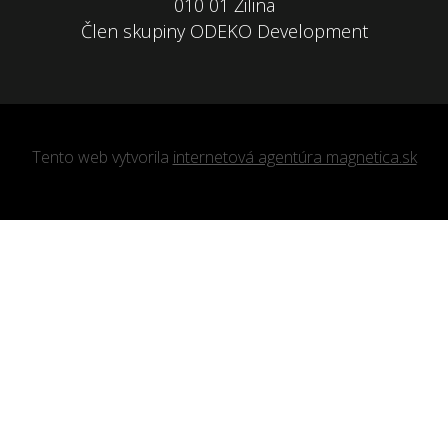
010 01 Žilina
Člen skupiny ODEKO Development
Tento web vytvorila
internetová agentúra magnetica.sk