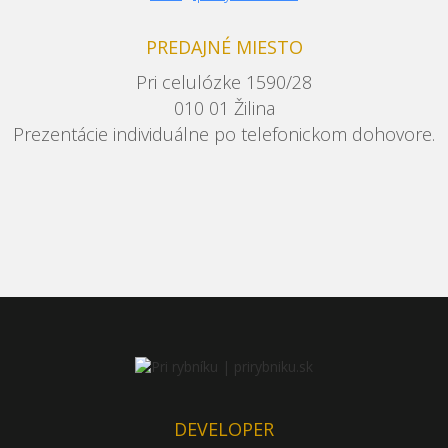
PREDAJNÉ MIESTO
Pri celulózke 1590/28
010 01 Žilina
Prezentácie individuálne po telefonickom dohovore.
DEVELOPER